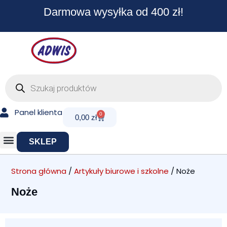
Przejdź
Darmowa wysyłka od 400 zł!
do
treści
Wyszukiwarka
produktów
Panel klienta
0
Cart
0,00
zł
SKLEP
Strona główna
/
Artykuły biurowe i szkolne
/ Noże
Noże