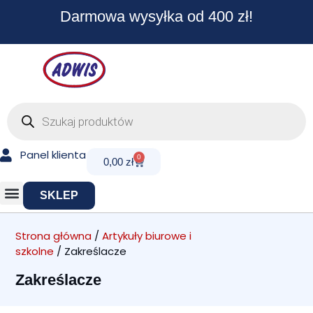
Przejdź
Darmowa wysyłka od 400 zł!
do
treści
Wyszukiwarka
produktów
Panel klienta
0
Cart
0,00
zł
SKLEP
Strona główna
/
Artykuły biurowe i
szkolne
/ Zakreślacze
Zakreślacze