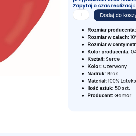
Zapytaj o czas realizacji:
ilość
Dodaj do kosz
BALON
SERCE
Rozmiar producenta:
CZERWONE
10
Rozmiar w calach:
Rozmiar w centymetr
04
Kolor producenta:
Serce
Kształt:
Czerwony
Kolor:
Brak
Nadruk:
100% Lateks
Materiał:
50 szt.
Ilość sztuk:
Gemar
Producent: