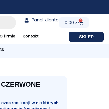
Panel klienta
0
Cart
0,00
zł
y prezentowe
O firmie
Kontakt
SKLEP
ONE
 CZERWONE
zas realizacji, w nie których
acji może być wydłużony!