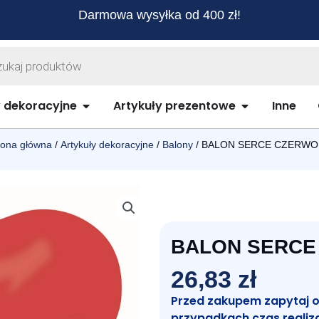
Darmowa wysyłka od 400 zł!
warka
ów
biurowe i szkolne
Open Artykuły dekoracyjne
Open Artykuł
y dekoracyjne
Artykuły prezentowe
Inne
rona główna
/
Artykuły dekoracyjne
/
Balony
/ BALON SERCE CZERW
BALON SERCE
26,83
zł
Przed zakupem zapytaj o c
przypadkach czas realiz