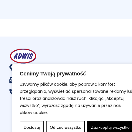
al. Gen. Leopolda Okulickiego 17, 35-222 Rzeszów
Cenimy Twoją prywatność
sklep@adwis.eu
Używamy plików cookie, aby poprawić komfort
przeglądania, wyświetlać spersonalizowane reklamy lu
+48 607 602 602
treści oraz analizować nasz ruch. Klikając „Akceptuj
wszystko”, wyrażasz zgodę na używanie przez nas
plików cookie.
Dostosuj
Odrzuć wszystko
Zaakceptuj wszystko