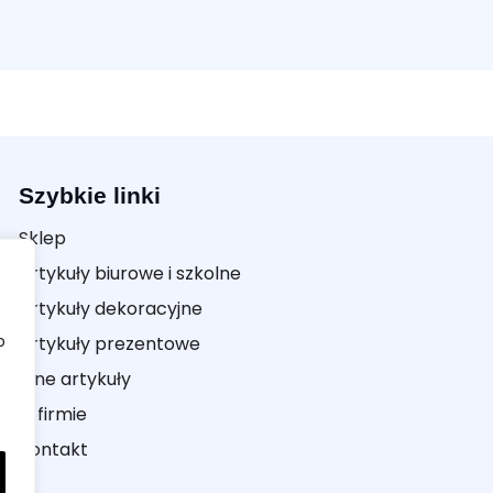
Szybkie linki
Sklep
Artykuły biurowe i szkolne
Artykuły dekoracyjne
b
Artykuły prezentowe
Inne artykuły
O firmie
Kontakt