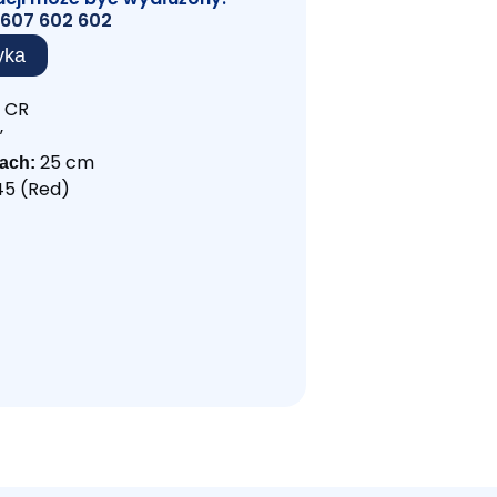
607 602 602
yka
CR
”
25 cm
ach:
5 (Red)