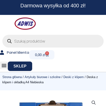
Przejdź
Darmowa wysyłka od 400 zł!
do
treści
Wyszukiwarka
produktów
Panel klienta
0
Cart
0,00
zł
SKLEP
Strona główna
/
Artykuły biurowe i szkolne
/
Deski z klipem
/ Deska z
klipem i okładką A4 Niebieska