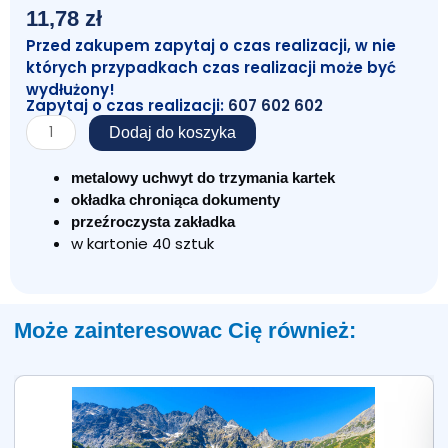
11,78
zł
Przed zakupem zapytaj o czas realizacji, w nie
których przypadkach czas realizacji może być
wydłużony!
Zapytaj o czas realizacji:
607 602 602
ilość
Dodaj do koszyka
Deska
z
metalowy uchwyt do trzymania kartek
klipem
okładka chroniąca dokumenty
i
przeźroczysta zakładka
okładką
w kartonie 40 sztuk
A4
Niebieska
Może zainteresowac Cię również: