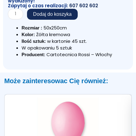
wydłużony!
Zapytaj o czas realizacji:
607 602 602
ilość
Dodaj do koszyka
KREPINA
WŁOSKA
50x250cm
Rozmiar :
ŻÓŁTA
Żółta kremowa
Kolor:
KREMOWA
w kartonie 45 szt.
Ilość sztuk:
577
W opakowaniu 5 sztuk
Cartotecnica Rossi – Włochy
Producent:
Może zainteresowac Cię również: