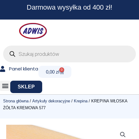
Przejdź
Darmowa wysyłka od 400 zł!
do
treści
Wyszukiwarka
produktów
Panel klienta
0
Cart
0,00
zł
SKLEP
Strona główna
/
Artykuły dekoracyjne
/
Krepina
/ KREPINA WŁOSKA
ŻÓŁTA KREMOWA 577