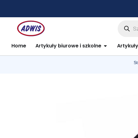
Przejdź
do
treści
Wyszuki
produkt
Open Artykuły 
Home
Artykuły biurowe i szkolne
Artykuł
St