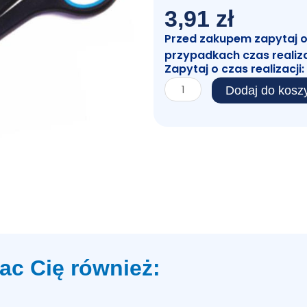
3,91
zł
Przed zakupem zapytaj o c
przypadkach czas realiz
Zapytaj o czas realizacji:
ilość
Dodaj do kosz
Nożyczki
Czarne
6,5
ac Cię również: