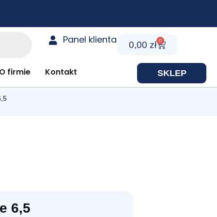
Panel klienta
0
Cart
0,00
zł
y prezentowe
O firmie
Kontakt
SKLEP
6,5
e 6,5