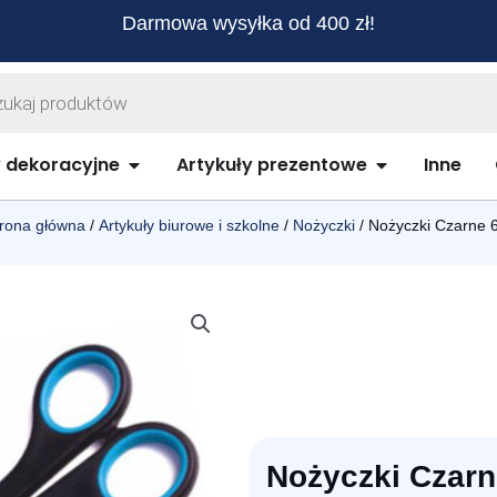
Darmowa wysyłka od 400 zł!
warka
ów
biurowe i szkolne
Open Artykuły dekoracyjne
Open Artykuł
y dekoracyjne
Artykuły prezentowe
Inne
rona główna
/
Artykuły biurowe i szkolne
/
Nożyczki
/ Nożyczki Czarne 
Nożyczki Czarn