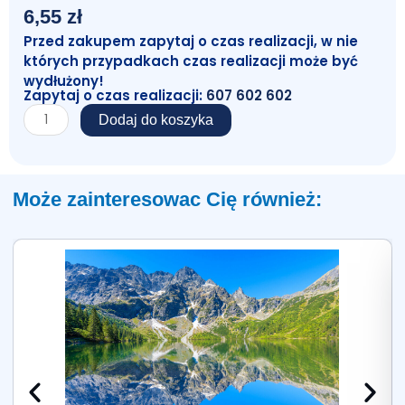
6,55
zł
Przed zakupem zapytaj o czas realizacji, w nie
których przypadkach czas realizacji może być
wydłużony!
Zapytaj o czas realizacji:
607 602 602
ilość
Dodaj do koszyka
Taśma
biurowa
12/30
Może zainteresowac Cię również: