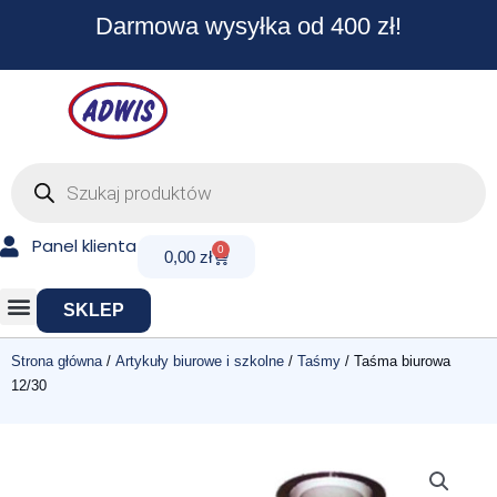
Przejdź
Darmowa wysyłka od 400 zł!
do
treści
Wyszukiwarka
produktów
Panel klienta
0
Cart
0,00
zł
SKLEP
Strona główna
/
Artykuły biurowe i szkolne
/
Taśmy
/ Taśma biurowa
12/30