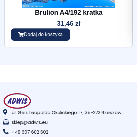
Brulion A4/192 kratka
31,46
zł
Dodaj do koszyka
al. Gen. Leopolda Okulickiego 17, 35-222 Rzeszów
sklep@adwis.eu
+48 607 602 602