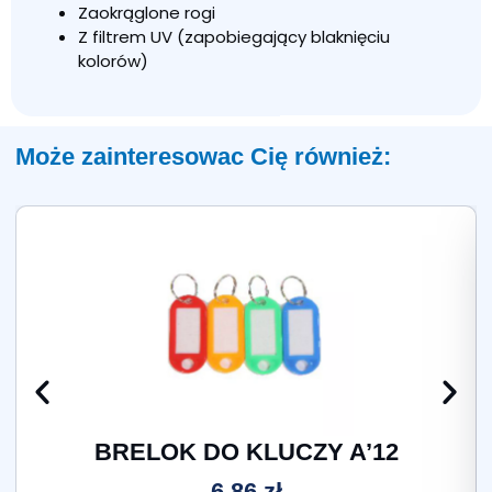
kratka
Zaokrąglone rogi
Z filtrem UV (zapobiegający blaknięciu
kolorów)
Może zainteresowac Cię również:
BRELOK DO KLUCZY A’12
6,86
zł