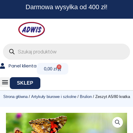
Przejdź
Darmowa wysyłka od 400 zł!
do
treści
Wyszukiwarka
produktów
Panel klienta
0
Cart
0,00
zł
SKLEP
Strona główna
/
Artykuły biurowe i szkolne
/
Brulion
/ Zeszyt A5/80 kratka