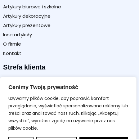
Artykuły biurowe i szkolne
Artykuły dekoracyjne
Artykuły prezentowe
Inne artykuły
O firmie
Kontakt
Strefa klienta
Moje konto
Cenimy Twoją prywatność
Koszyk
Formularz zwrotu / reklamacji
Używamy plików cookie, aby poprawić komfort
przeglądania, wyświetlać spersonalizowane reklamy lub
Regulamin sklepu
treści oraz analizować nasz ruch. Klikając „Akceptuj
Polityka prywatności
wszystko”, wyrażasz zgodę na używanie przez nas
Polityka cookies
plików cookie.