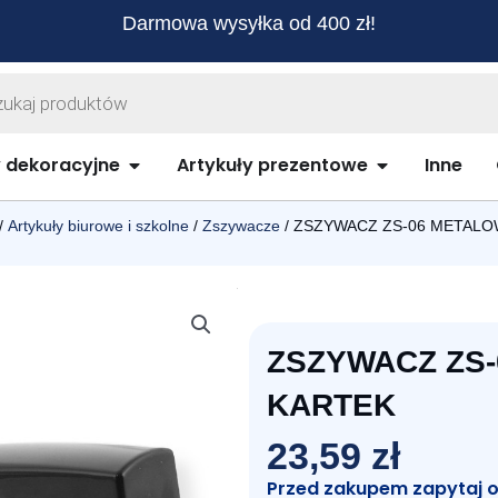
Darmowa wysyłka od 400 zł!
warka
ów
biurowe i szkolne
Open Artykuły dekoracyjne
Open Artykuł
y dekoracyjne
Artykuły prezentowe
Inne
/
Artykuły biurowe i szkolne
/
Zszywacze
/ ZSZYWACZ ZS-06 METALO
ZSZYWACZ ZS-
KARTEK
23,59
zł
Przed zakupem zapytaj o c