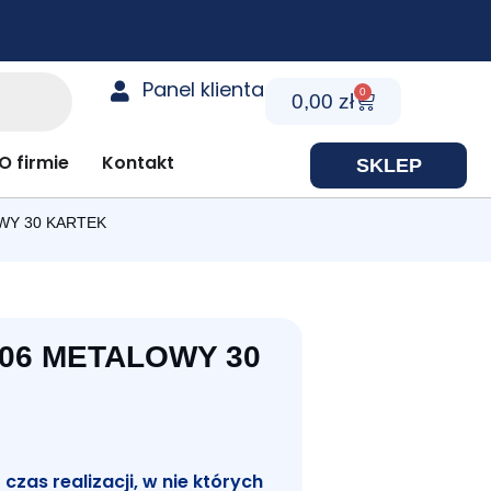
Panel klienta
0
Cart
0,00
zł
y prezentowe
O firmie
Kontakt
SKLEP
WY 30 KARTEK
06 METALOWY 30
zas realizacji, w nie których