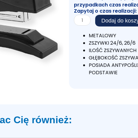
przypadkach czas realiz
Zapytaj o czas realizacji:
ilość
Dodaj do kosz
ZSZYWACZ
ZS-
METALOWY
06
ZSZYWKI 24/6, 26/6
METALOWY
ILOŚĆ ZSZYWANYCH 
30
GŁĘBOKOŚĆ ZSZYW
KARTEK
POSIADA ANTYPOŚL
PODSTAWIE
ac Cię również: