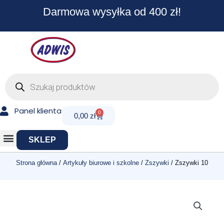
Przejdź
Darmowa wysyłka od 400 zł!
do
treści
Wyszukiwarka
produktów
Panel klienta
0
Cart
0,00
zł
SKLEP
Strona główna
/
Artykuły biurowe i szkolne
/
Zszywki
/ Zszywki 10