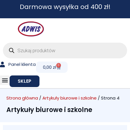
Przejdź
Darmowa wysyłka od 400 zł!
do
treści
Wyszukiwarka
produktów
Panel klienta
0
Cart
0,00
zł
SKLEP
Strona główna
/
Artykuły biurowe i szkolne
/ Strona 4
Artykuły biurowe i szkolne