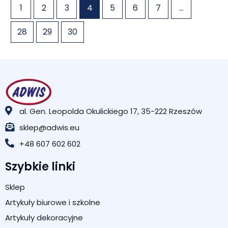
1
2
3
4
5
6
7
…
28
29
30
al. Gen. Leopolda Okulickiego 17, 35-222 Rzeszów
sklep@adwis.eu
+48 607 602 602
Szybkie linki
Sklep
Artykuły biurowe i szkolne
Artykuły dekoracyjne