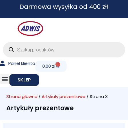
Przejdź
Darmowa wysyłka od 400 zł!
do
treści
Wyszukiwarka
produktów
Panel klienta
0
Cart
0,00
zł
SKLEP
Strona główna
/
Artykuły prezentowe
/ Strona 3
Artykuły prezentowe