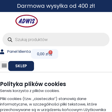
Przejdź
Darmowa wysyłka od 400 zł!
do
treści
Wyszukiwarka
produktów
Panel klienta
0
Cart
0,00
zł
SKLEP
Polityka plików cookies
Serwis korzysta z plików cookies.
Pliki cookies (tzw. „ciasteczka”) stanowią dane
informatyczne, w szczególności pliki tekstowe, które
przechowywane są w urządzeniu końcowym Użytkownika