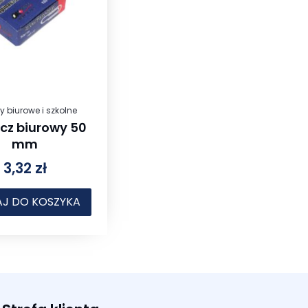
ły biurowe i szkolne
cz biurowy 50
mm
3,32
zł
J DO KOSZYKA