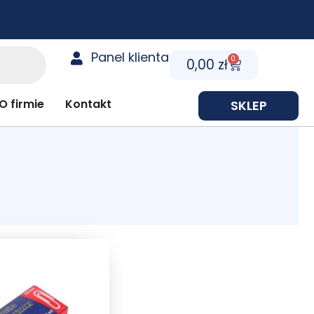
Panel klienta
0
Cart
0,00
zł
y prezentowe
O firmie
Kontakt
SKLEP