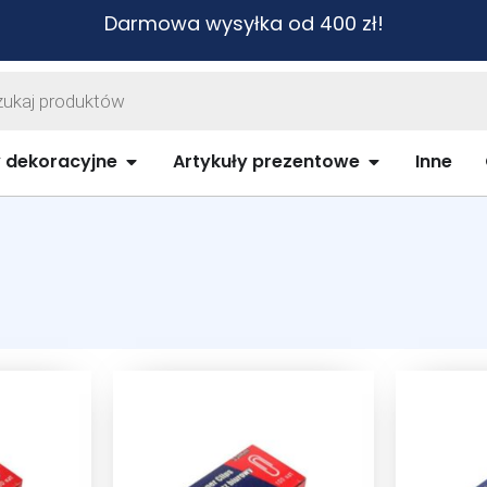
Darmowa wysyłka od 400 zł!
warka
ów
biurowe i szkolne
Open Artykuły dekoracyjne
Open Artykuł
y dekoracyjne
Artykuły prezentowe
Inne