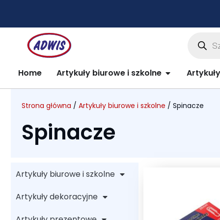
Przejdź
do
treści
Wyszuki
produkt
Open Artykuły 
Home
Artykuły biurowe i szkolne
Artykuł
Strona główna
/
Artykuły biurowe i szkolne
/ Spinacze
Spinacze
Artykuły biurowe i szkolne
Artykuły dekoracyjne
Artykuły prezentowe