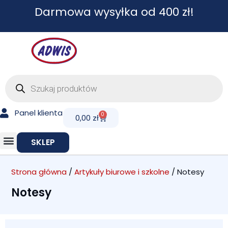
Przejdź
Darmowa wysyłka od 400 zł!
do
treści
Wyszukiwarka
produktów
Panel klienta
0
Cart
0,00
zł
SKLEP
Strona główna
/
Artykuły biurowe i szkolne
/ Notesy
Notesy