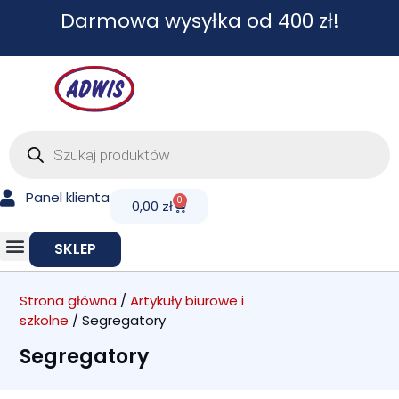
Przejdź
Darmowa wysyłka od 400 zł!
do
treści
Wyszukiwarka
produktów
Panel klienta
0
Cart
0,00
zł
SKLEP
Strona główna
/
Artykuły biurowe i
szkolne
/ Segregatory
Segregatory