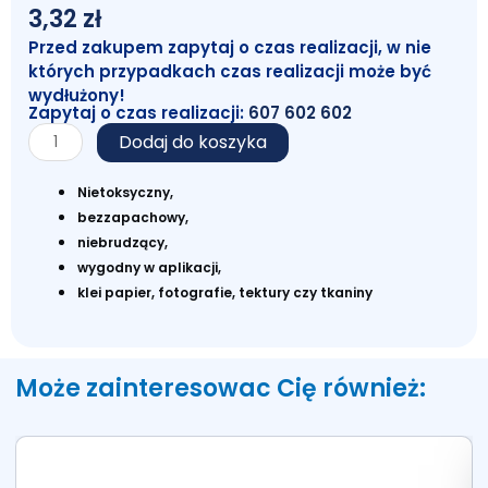
3,32
zł
Przed zakupem zapytaj o czas realizacji, w nie
których przypadkach czas realizacji może być
wydłużony!
Zapytaj o czas realizacji:
607 602 602
ilość
Dodaj do koszyka
AMOS
KLEJ
Nietoksyczny,
W
bezzapachowy,
SZTYFCIE
niebrudzący,
8G
wygodny w aplikacji,
klei papier, fotografie, tektury czy tkaniny
Może zainteresowac Cię również: