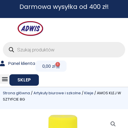
Przejdź
Darmowa wysyłka od 400 zł!
do
treści
Wyszukiwarka
produktów
Panel klienta
0
Cart
0,00
zł
SKLEP
Strona główna
/
Artykuły biurowe i szkolne
/
Kleje
/ AMOS KLEJ W
SZTYFCIE 8G