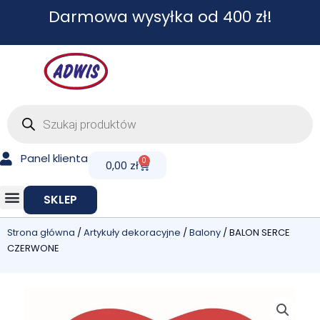
Przejdź
Darmowa wysyłka od 400 zł!
do
treści
Wyszukiwarka
produktów
Panel klienta
0
Cart
0,00
zł
SKLEP
Strona główna
/
Artykuły dekoracyjne
/
Balony
/ BALON SERCE
CZERWONE