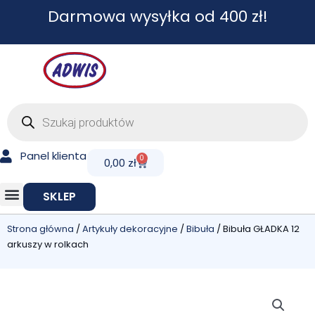
Przejdź
Darmowa wysyłka od 400 zł!
do
treści
Wyszukiwarka
produktów
Panel klienta
0
Cart
0,00
zł
SKLEP
Strona główna
/
Artykuły dekoracyjne
/
Bibuła
/ Bibuła GŁADKA 12
arkuszy w rolkach