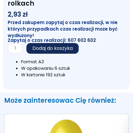
rolkach
2,93
zł
Przed zakupem zapytaj o czas realizacji, w nie
których przypadkach czas realizacji może być
wydłużony!
Zapytaj o czas realizacji:
607 602 602
ilość
Dodaj do koszyka
Bibuła
GŁADKA
Format A3
12
W opakowaniu 6 sztuk
arkuszy
W kartonie 192 sztuk
w
rolkach
Może zainteresowac Cię również: