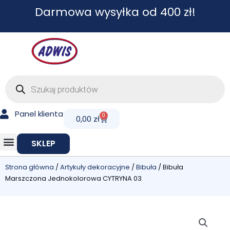
Przejdź
Darmowa wysyłka od 400 zł!
do
treści
Wyszukiwarka
produktów
Panel klienta
0
Cart
0,00
zł
SKLEP
Strona główna
/
Artykuły dekoracyjne
/
Bibuła
/ Bibuła
Marszczona Jednokolorowa CYTRYNA 03