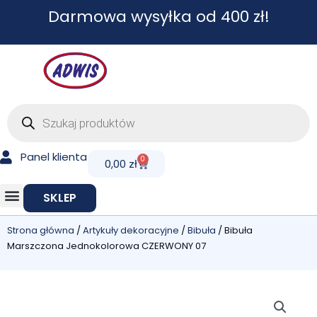
Przejdź
Darmowa wysyłka od 400 zł!
do
treści
Wyszukiwarka
produktów
Panel klienta
0
Cart
0,00
zł
SKLEP
Strona główna
/
Artykuły dekoracyjne
/
Bibuła
/ Bibuła
Marszczona Jednokolorowa CZERWONY 07