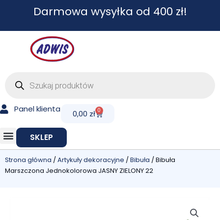
Przejdź
Darmowa wysyłka od 400 zł!
do
treści
Wyszukiwarka
produktów
Panel klienta
0
Cart
0,00
zł
SKLEP
Strona główna
/
Artykuły dekoracyjne
/
Bibuła
/ Bibuła
Marszczona Jednokolorowa JASNY ZIELONY 22