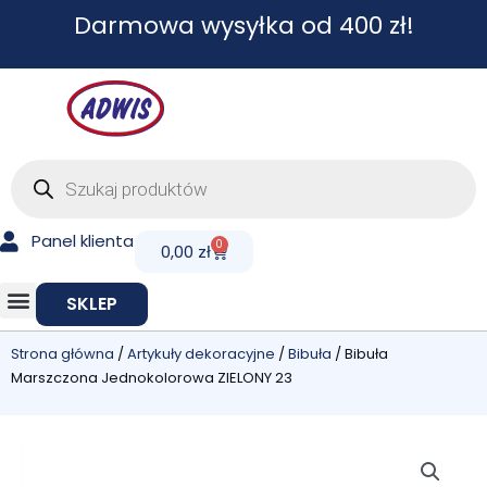
Przejdź
Darmowa wysyłka od 400 zł!
do
treści
Wyszukiwarka
produktów
Panel klienta
0
Cart
0,00
zł
SKLEP
Strona główna
/
Artykuły dekoracyjne
/
Bibuła
/ Bibuła
Marszczona Jednokolorowa ZIELONY 23