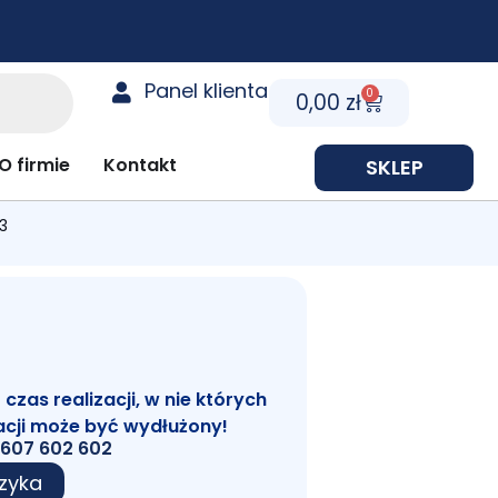
Panel klienta
0
Cart
0,00
zł
y prezentowe
O firmie
Kontakt
SKLEP
13
zas realizacji, w nie których
acji może być wydłużony!
607 602 602
zyka