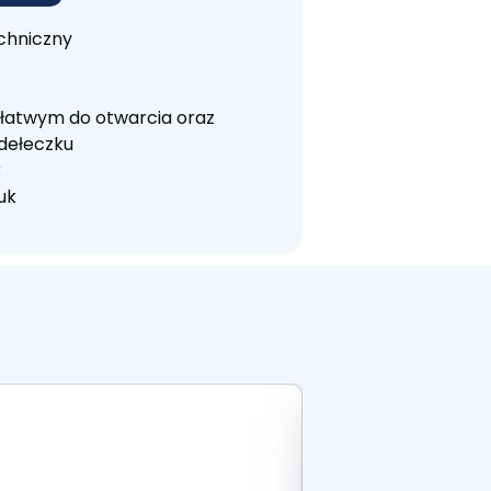
chniczny
 łatwym do otwarcia oraz
dełeczku
k
uk