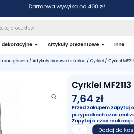
Darmowa wysyłka od 400 zł!
warka
ów
biurowe i szkolne
Open Artykuły dekoracyjne
Open Artykuł
y dekoracyjne
Artykuły prezentowe
Inne
Strona główna
/
Artykuły biurowe i szkolne
/
Cyrkiel
/ Cyrkiel MF21
Cyrkiel MF2113
7,64
zł
Przed zakupem zapytaj o c
przypadkach czas realiz
Zapytaj o czas realizacji:
ilość
Dodaj do kos