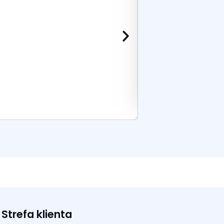
Dodaj do k
Strefa klienta