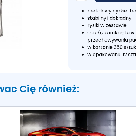
Cyrkiel
MF2113
metalowy cyrkiel te
stabilny i dokładny
rysiki w zestawie
całość zamknięta w
przechowywaniu pu
w kartonie 360 sztu
w opakowaniu 12 szt
wac Cię również: