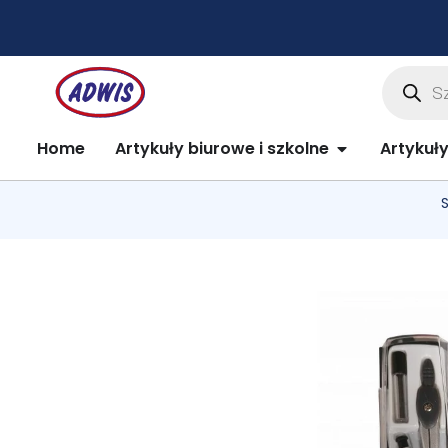
Przejdź
do
treści
Wyszuki
produkt
Open Artykuły 
Home
Artykuły biurowe i szkolne
Artykuł