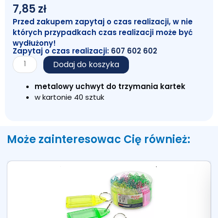
7,85
zł
Przed zakupem zapytaj o czas realizacji, w nie
których przypadkach czas realizacji może być
wydłużony!
Zapytaj o czas realizacji:
607 602 602
ilość
Dodaj do koszyka
Deska
z
metalowy uchwyt do trzymania kartek
klipem
w kartonie 40 sztuk
A4
Czarna
Może zainteresowac Cię również: