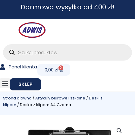
Przejdź
Darmowa wysyłka od 400 zł!
do
treści
Wyszukiwarka
produktów
Panel klienta
0
Cart
0,00
zł
SKLEP
Strona główna
/
Artykuły biurowe i szkolne
/
Deski z
klipem
/ Deska z klipem A4 Czarna