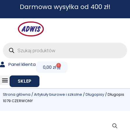
Przejdź
Darmowa wysyłka od 400 zł!
do
treści
Wyszukiwarka
produktów
Panel klienta
0
Cart
0,00
zł
SKLEP
Strona główna
/
Artykuły biurowe i szkolne
/
Długopisy
/ Długopis
1079 CZERWONY