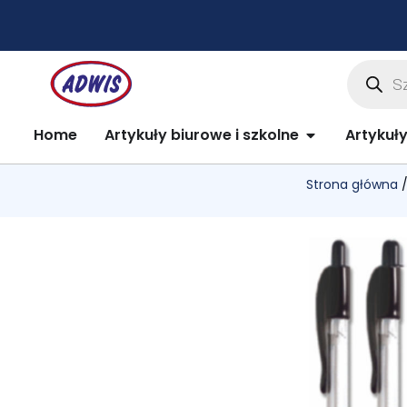
Przejdź
do
treści
Wyszuki
produkt
Open Artykuły 
Home
Artykuły biurowe i szkolne
Artykuł
Strona główna