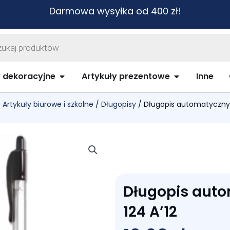
Darmowa wysyłka od 400 zł!
warka
ów
biurowe i szkolne
Open Artykuły dekoracyjne
Open Artykuł
y dekoracyjne
Artykuły prezentowe
Inne
/
Artykuły biurowe i szkolne
/
Długopisy
/ Długopis automatyczny 
Długopis aut
124 A’12