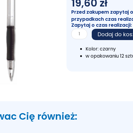
19,60
zł
Przed zakupem zapytaj o c
przypadkach czas realiz
Zapytaj o czas realizacji:
ilość
Dodaj do kos
Długopis
automatyczny
Kolor: czarny
CZARNY
w opakowaniu 12 szt
124
A'12
wac Cię również: