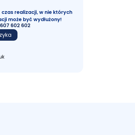
zas realizacji, w nie których
acji może być wydłużony!
607 602 602
zyka
uk