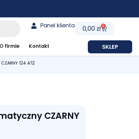
Panel klienta
0
Cart
0,00
zł
y prezentowe
O firmie
Kontakt
SKLEP
CZARNY 124 A’12
omatyczny CZARNY