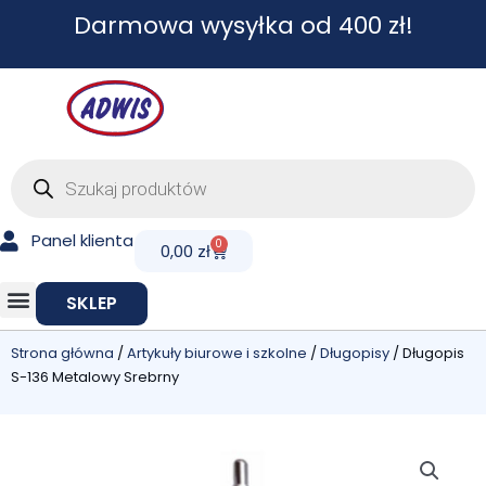
Przejdź
Darmowa wysyłka od 400 zł!
do
treści
Wyszukiwarka
produktów
Panel klienta
0
Cart
0,00
zł
SKLEP
Strona główna
/
Artykuły biurowe i szkolne
/
Długopisy
/ Długopis
S-136 Metalowy Srebrny