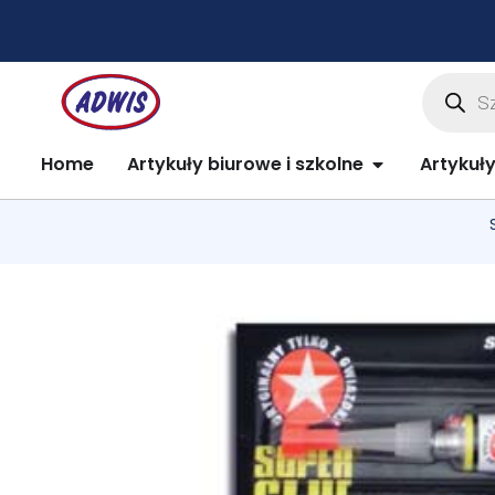
Przejdź
do
treści
Wyszuki
produkt
Open Artykuły 
Home
Artykuły biurowe i szkolne
Artykuł