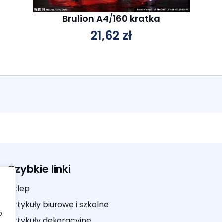
Brulion A4/160 kratka
21,62
zł
Szybkie linki
Sklep
Artykuły biurowe i szkolne
b
Artykuły dekoracyjne