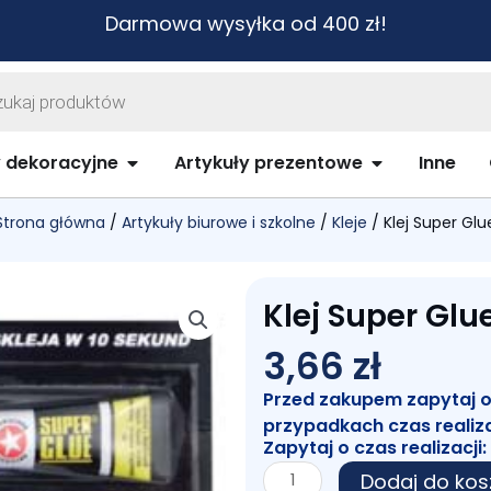
Darmowa wysyłka od 400 zł!
warka
ów
biurowe i szkolne
Open Artykuły dekoracyjne
Open Artykuł
y dekoracyjne
Artykuły prezentowe
Inne
Strona główna
/
Artykuły biurowe i szkolne
/
Kleje
/ Klej Super Glu
Klej Super Glu
3,66
zł
Przed zakupem zapytaj o c
przypadkach czas realiz
Zapytaj o czas realizacji:
ilość
Dodaj do kos