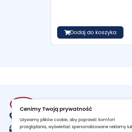
Dodaj do koszyka
Cenimy Twoją prywatność
al. Gen. Leopolda Okulickiego 17, 35-222 Rzeszów
Używamy plików cookie, aby poprawić komfort
przeglądania, wyświetlać spersonalizowane reklamy lu
sklep@adwis.eu