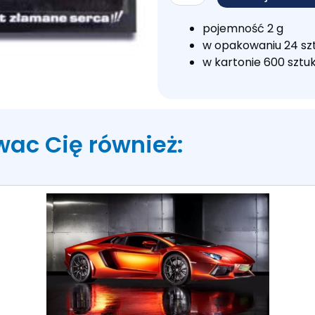
Klej
Super
pojemność 2 g
Glue
w opakowaniu 24 sz
w kartonie 600 sztu
wac Cię również: