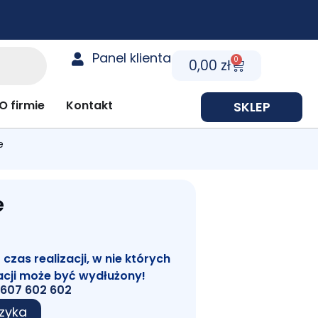
Panel klienta
0
Cart
0,00
zł
y prezentowe
O firmie
Kontakt
SKLEP
e
e
zas realizacji, w nie których
acji może być wydłużony!
607 602 602
zyka