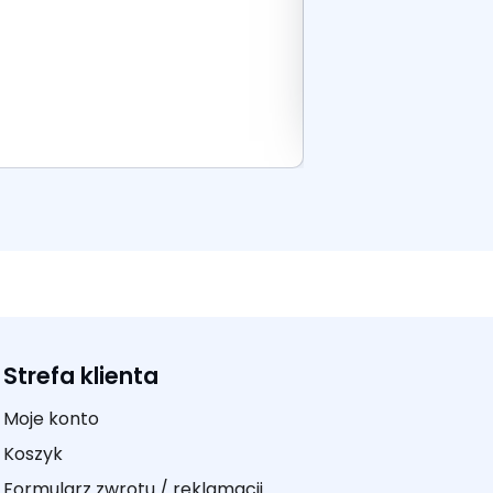
Dodaj do k
Strefa klienta
Moje konto
Koszyk
Formularz zwrotu / reklamacji