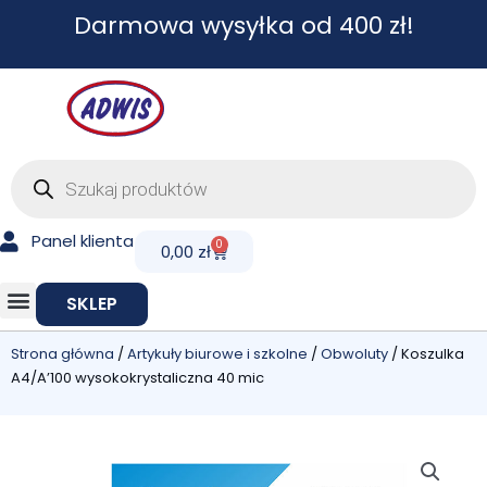
Przejdź
Darmowa wysyłka od 400 zł!
do
treści
Wyszukiwarka
produktów
Panel klienta
0
Cart
0,00
zł
SKLEP
Strona główna
/
Artykuły biurowe i szkolne
/
Obwoluty
/ Koszulka
A4/A’100 wysokokrystaliczna 40 mic