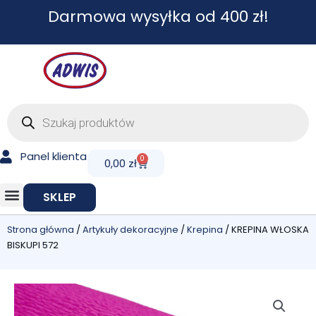
Przejdź
Darmowa wysyłka od 400 zł!
do
treści
Wyszukiwarka
produktów
Panel klienta
0
Cart
0,00
zł
SKLEP
Strona główna
/
Artykuły dekoracyjne
/
Krepina
/ KREPINA WŁOSKA
BISKUPI 572