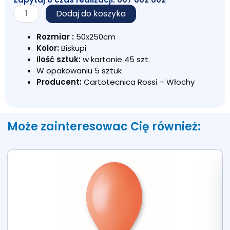
ilość
Dodaj do koszyka
KREPINA
WŁOSKA
Rozmiar :
50x250cm
BISKUPI
Kolor:
Biskupi
572
Ilość sztuk:
w kartonie 45 szt.
W opakowaniu 5 sztuk
Producent:
Cartotecnica Rossi – Włochy
Może zainteresowac Cię również: