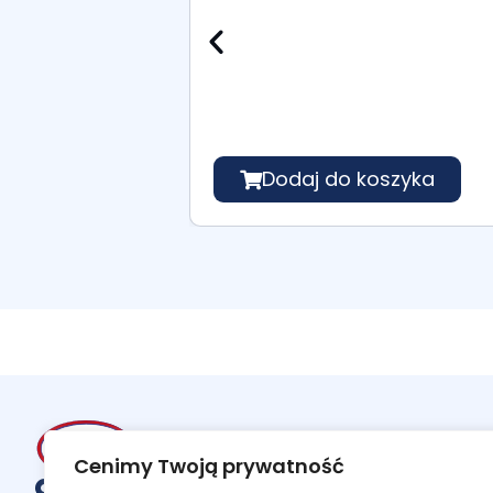
Dodaj do koszyka
Cenimy Twoją prywatność
al. Gen. Leopolda Okulickiego 17, 35-222 Rzeszów