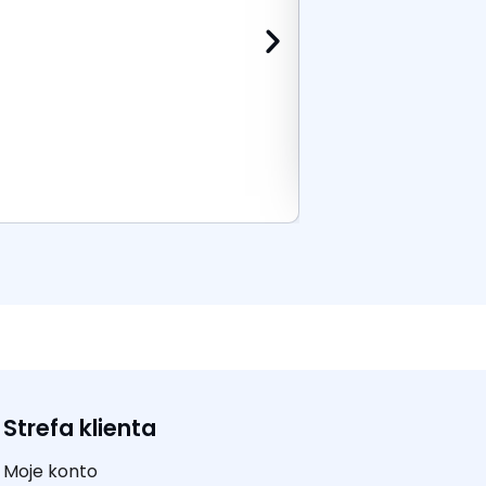
Dodaj do k
Strefa klienta
Moje konto