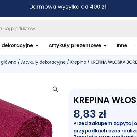
Darmowa wysyłka od 400 zł!
warka
ów
biurowe i szkolne
Open Artykuły dekoracyjne
Open Artykuł
y dekoracyjne
Artykuły prezentowe
Inne
 główna
/
Artykuły dekoracyjne
/
Krepina
/ KREPINA WŁOSKA BOR
KREPINA WŁOS
8,83
zł
Przed zakupem zapytaj o c
przypadkach czas realiz
Zapytaj o czas realizacji: