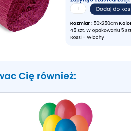
ilość
Dodaj do kos
KREPINA
WŁOSKA
Rozmiar :
50x250cm
Kolor
BORDO
45 szt. W opakowaniu 5 s
584
Rossi – Włochy
wac Cię również: