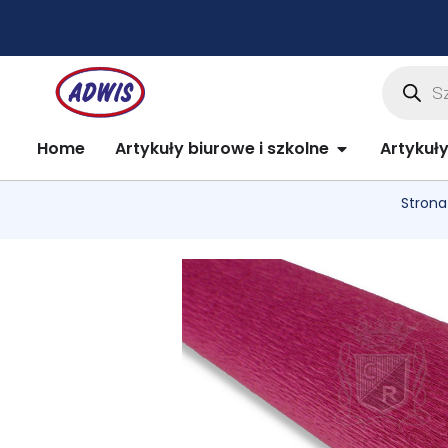
Przejdź
do
treści
Wyszuki
produkt
Open Artykuły 
Home
Artykuły biurowe i szkolne
Artykuł
Strona