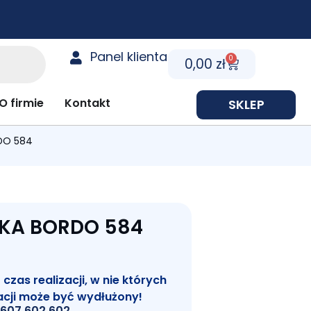
Panel klienta
0
Cart
0,00
zł
y prezentowe
O firmie
Kontakt
SKLEP
DO 584
KA BORDO 584
zas realizacji, w nie których
acji może być wydłużony!
607 602 602