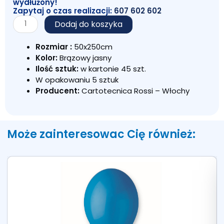
wydłużony!
Zapytaj o czas realizacji:
607 602 602
ilość
Dodaj do koszyka
KREPINA
WŁOSKA
Rozmiar :
50x250cm
BRĄZOWY
Kolor:
Brązowy jasny
JASNY
Ilość sztuk:
w kartonie 45 szt.
567
W opakowaniu 5 sztuk
Producent:
Cartotecnica Rossi – Włochy
Może zainteresowac Cię również: