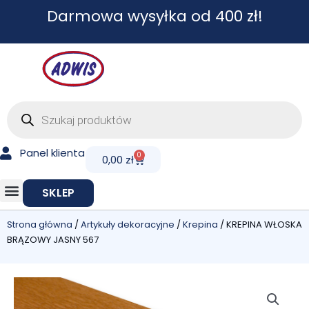
Przejdź
Darmowa wysyłka od 400 zł!
do
treści
Wyszukiwarka
produktów
Panel klienta
0
Cart
0,00
zł
SKLEP
Strona główna
/
Artykuły dekoracyjne
/
Krepina
/ KREPINA WŁOSKA
BRĄZOWY JASNY 567