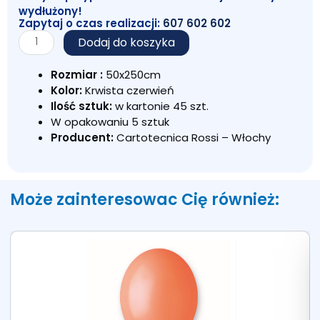
wydłużony!
Zapytaj o czas realizacji:
607 602 602
ilość
Dodaj do koszyka
KREPINA
WŁOSKA
Rozmiar :
50x250cm
KRWISTA
Kolor:
Krwista czerwień
CZERWIEŃ
Ilość sztuk:
w kartonie 45 szt.
589
W opakowaniu 5 sztuk
Producent:
Cartotecnica Rossi – Włochy
Może zainteresowac Cię również: