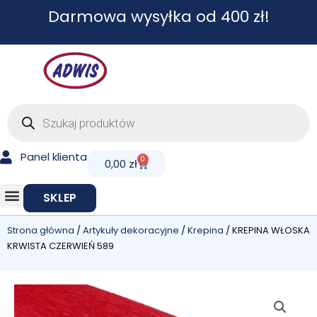
Przejdź
Darmowa wysyłka od 400 zł!
do
treści
Wyszukiwarka
produktów
Panel klienta
0
Cart
0,00
zł
SKLEP
Strona główna
/
Artykuły dekoracyjne
/
Krepina
/ KREPINA WŁOSKA
KRWISTA CZERWIEŃ 589