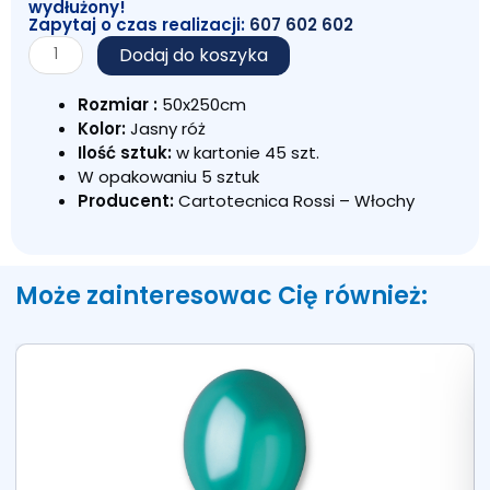
wydłużony!
Zapytaj o czas realizacji:
607 602 602
ilość
Dodaj do koszyka
KREPINA
WŁOSKA
Rozmiar :
50x250cm
RÓŻOWA
Kolor:
Jasny róż
JASNA
Ilość sztuk:
w kartonie 45 szt.
569
W opakowaniu 5 sztuk
Producent:
Cartotecnica Rossi – Włochy
Może zainteresowac Cię również: