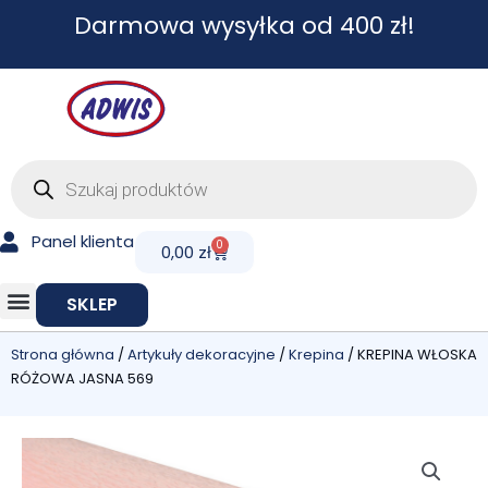
Przejdź
Darmowa wysyłka od 400 zł!
do
treści
Wyszukiwarka
produktów
Panel klienta
0
Cart
0,00
zł
SKLEP
Strona główna
/
Artykuły dekoracyjne
/
Krepina
/ KREPINA WŁOSKA
RÓŻOWA JASNA 569