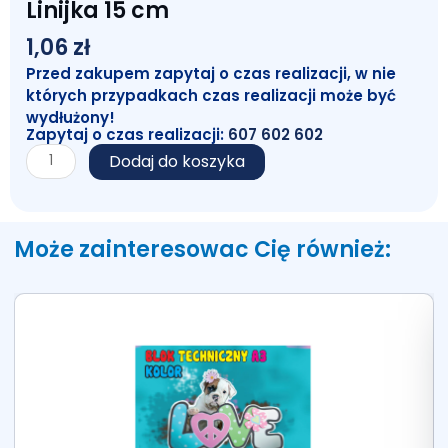
Linijka 15 cm
1,06
zł
Przed zakupem zapytaj o czas realizacji, w nie
których przypadkach czas realizacji może być
wydłużony!
Zapytaj o czas realizacji:
607 602 602
ilość
Dodaj do koszyka
Linijka
15
cm
Może zainteresowac Cię również: