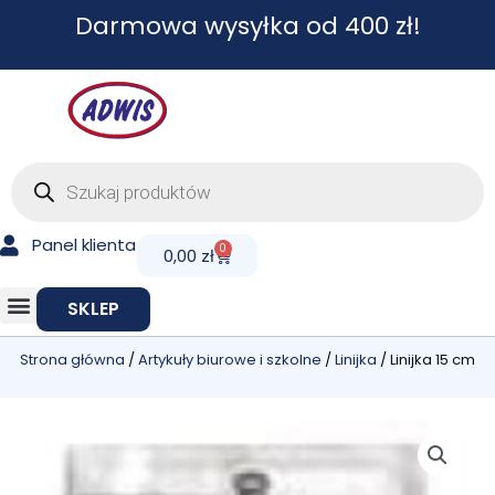
Przejdź
Darmowa wysyłka od 400 zł!
do
treści
Wyszukiwarka
produktów
Panel klienta
0
Cart
0,00
zł
SKLEP
Strona główna
/
Artykuły biurowe i szkolne
/
Linijka
/ Linijka 15 cm