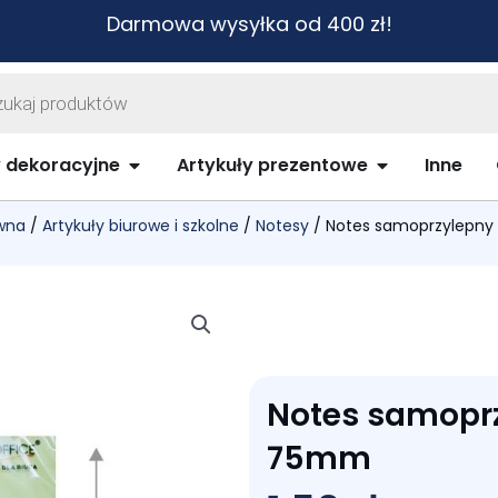
Darmowa wysyłka od 400 zł!
warka
ów
biurowe i szkolne
Open Artykuły dekoracyjne
Open Artykuł
y dekoracyjne
Artykuły prezentowe
Inne
wna
/
Artykuły biurowe i szkolne
/
Notesy
/ Notes samoprzylepny
Notes samoprz
75mm