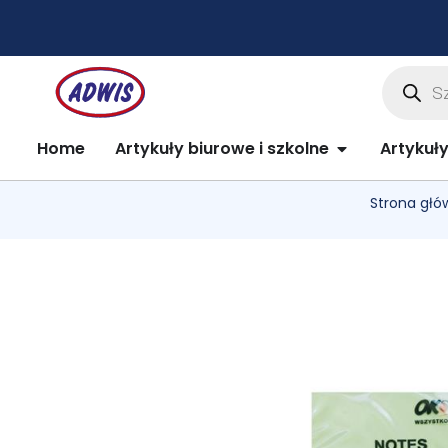
Przejdź
do
treści
Wyszuki
produkt
Open Artykuły 
Home
Artykuły biurowe i szkolne
Artykuł
Strona głó