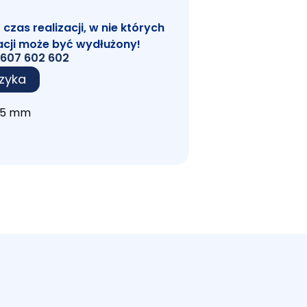
zas realizacji, w nie których
acji może być wydłużony!
607 602 602
zyka
75 mm