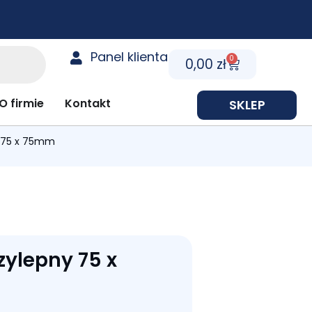
Panel klienta
0
Cart
0,00
zł
y prezentowe
O firmie
Kontakt
SKLEP
 75 x 75mm
ylepny 75 x