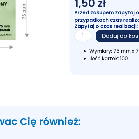
1,50
zł
Przed zakupem zapytaj o c
przypadkach czas realiz
Zapytaj o czas realizacji:
ilość
Dodaj do kos
Notes
samoprzylepny
Wymiary: 75 mm x 
75
Ilość kartek: 100
x
75mm
wac Cię również: