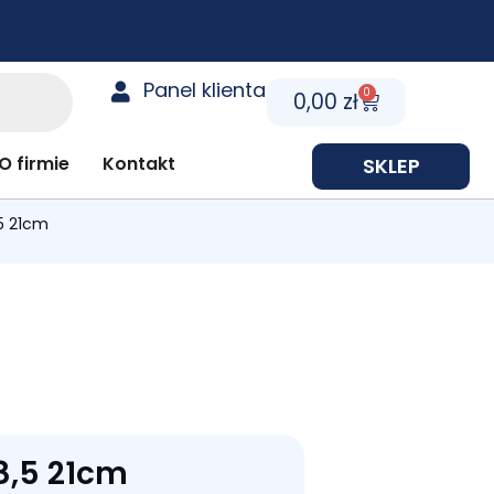
Panel klienta
0
Cart
0,00
zł
y prezentowe
O firmie
Kontakt
SKLEP
,5 21cm
8,5 21cm