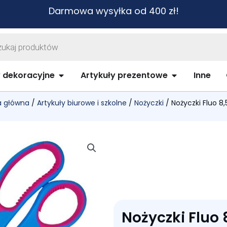
Darmowa wysyłka od 400 zł!
warka
ów
biurowe i szkolne
Open Artykuły dekoracyjne
Open Artykuł
y dekoracyjne
Artykuły prezentowe
Inne
a główna
/
Artykuły biurowe i szkolne
/
Nożyczki
/ Nożyczki Fluo 8
Nożyczki Fluo 