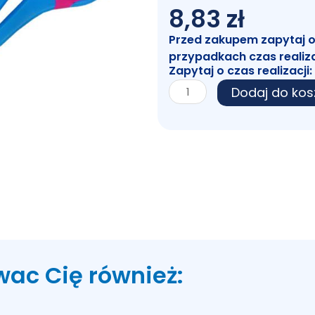
8,83
zł
Przed zakupem zapytaj o c
przypadkach czas realiz
Zapytaj o czas realizacji:
ilość
Dodaj do kos
Nożyczki
Fluo
8,5
21cm
wac Cię również: