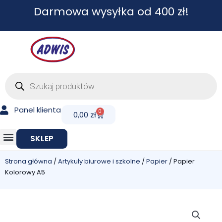
Przejdź
Darmowa wysyłka od 400 zł!
do
treści
Wyszukiwarka
produktów
Panel klienta
0
Cart
0,00
zł
SKLEP
Strona główna
/
Artykuły biurowe i szkolne
/
Papier
/ Papier
Kolorowy A5