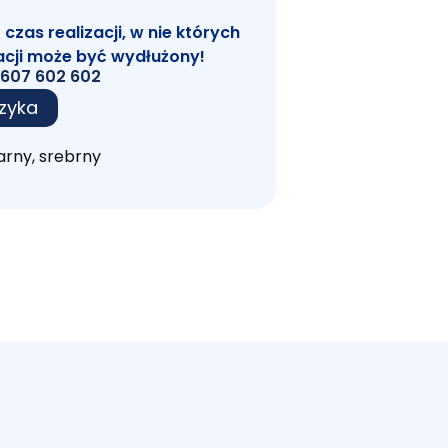
zas realizacji, w nie których
acji może być wydłużony!
607 602 602
zyka
arny, srebrny