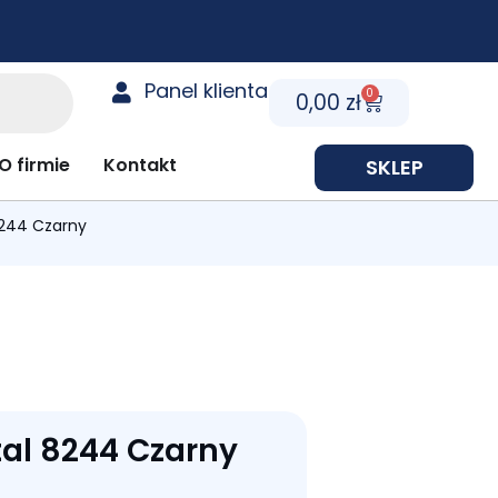
Panel klienta
0
Cart
0,00
zł
y prezentowe
O firmie
Kontakt
SKLEP
8244 Czarny
tal 8244 Czarny