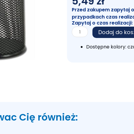
5,49
zł
Przed zakupem zapytaj o c
przypadkach czas realiz
Zapytaj o czas realizacji:
ilość
Dodaj do kos
Przybornik
Metal
Dostępne kolory: cz
8244
Czarny
wac Cię również: