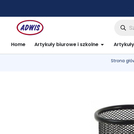
Przejdź
do
treści
Wyszuki
produkt
Open Artykuły 
Home
Artykuły biurowe i szkolne
Artykuł
Strona gł