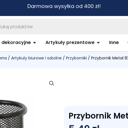
Darmowa wysyłka od 400 zł!
warka
ów
biurowe i szkolne
Open Artykuły dekoracyjne
Open Artykuł
y dekoracyjne
Artykuły prezentowe
Inne
ówna
/
Artykuły biurowe i szkolne
/
Przyborniki
/ Przybornik Metal 
Przybornik Me