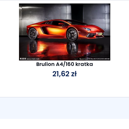
Brulion A4/160 kratka
21,62
zł