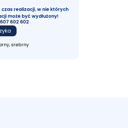
zas realizacji, w nie których
acji może być wydłużony!
607 602 602
zyka
arny, srebrny