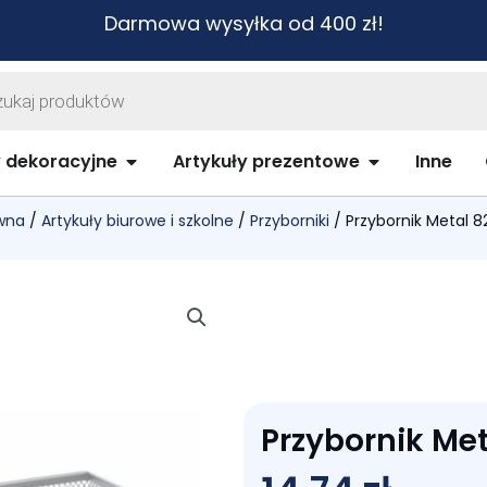
Darmowa wysyłka od 400 zł!
warka
ów
biurowe i szkolne
Open Artykuły dekoracyjne
Open Artykuł
y dekoracyjne
Artykuły prezentowe
Inne
wna
/
Artykuły biurowe i szkolne
/
Przyborniki
/ Przybornik Metal 8
Przybornik Me