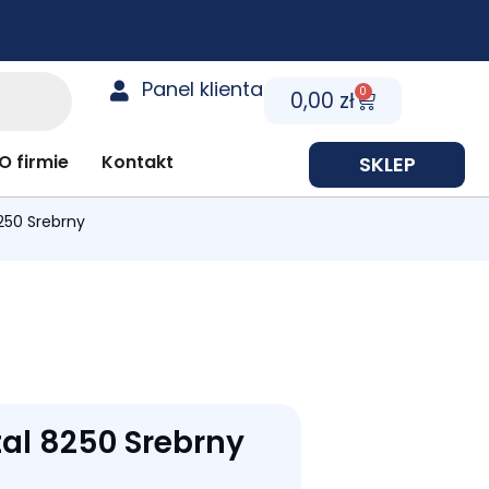
Panel klienta
0
Cart
0,00
zł
y prezentowe
O firmie
Kontakt
SKLEP
250 Srebrny
tal 8250 Srebrny