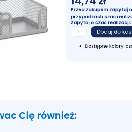
14,74
zł
Przed zakupem zapytaj o c
przypadkach czas realiz
Zapytaj o czas realizacji:
ilość
Dodaj do kos
Przybornik
Metal
Dostępne kolory: cz
8250
Srebrny
wac Cię również: