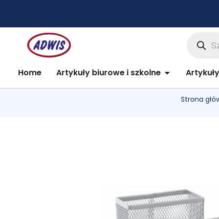
Przejdź
do
treści
Wyszuki
produkt
Open Artykuły 
Home
Artykuły biurowe i szkolne
Artykuł
Strona głó