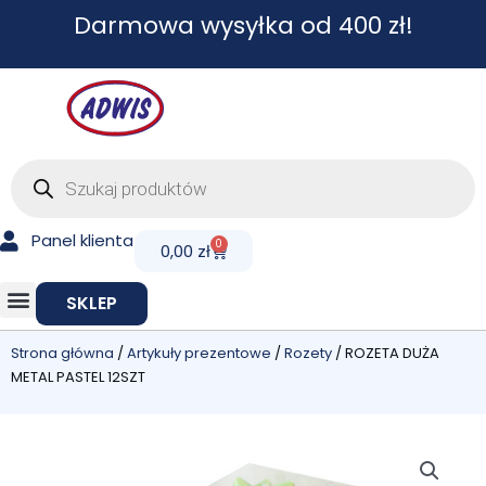
Przejdź
Darmowa wysyłka od 400 zł!
do
treści
Wyszukiwarka
produktów
Panel klienta
0
Cart
0,00
zł
SKLEP
Strona główna
/
Artykuły prezentowe
/
Rozety
/ ROZETA DUŻA
METAL PASTEL 12SZT