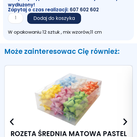
wydłużony!
Zapytaj o czas realizacji:
607 602 602
ilość
Dodaj do koszyka
ROZETA
DUŻA
W opakowaniu 12 sztuk , mix wzorów,11 cm
METAL
PASTEL
12SZT
Może zainteresowac Cię również:
ROZETA ŚREDNIA MATOWA PASTEL