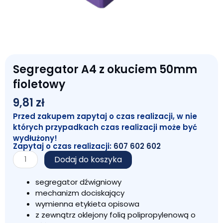
Segregator A4 z okuciem 50mm
fioletowy
9,81
zł
Przed zakupem zapytaj o czas realizacji, w nie
których przypadkach czas realizacji może być
wydłużony!
Zapytaj o czas realizacji:
607 602 602
ilość
Dodaj do koszyka
Segregator
A4
segregator dźwigniowy
z
mechanizm dociskający
okuciem
wymienna etykieta opisowa
50mm
z zewnątrz oklejony folią polipropylenową o
fioletowy