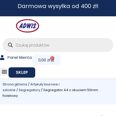
Przejdź
Darmowa wysyłka od 400 zł!
do
treści
Wyszukiwarka
produktów
Panel klienta
0
Cart
0,00
zł
SKLEP
Strona główna
/
Artykuły biurowe i
szkolne
/
Segregatory
/ Segregator A4 z okuciem 50mm
fioletowy