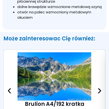
płóciennej strukturze
dolne krawędzie wzmocnione metalową szyną
otwór na palec wzmocniony metalowym
okuciem
Może zainteresowac Cię również:
Brulion A4/192 kratka