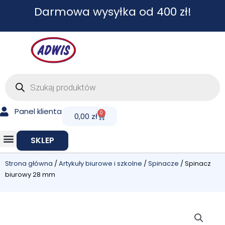
Przejdź
Darmowa wysyłka od 400 zł!
do
treści
Wyszukiwarka
produktów
Panel klienta
0
Cart
0,00
zł
SKLEP
Strona główna
/
Artykuły biurowe i szkolne
/
Spinacze
/ Spinacz
biurowy 28 mm