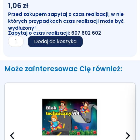
1,06
zł
Przed zakupem zapytaj o czas realizacji, w nie
których przypadkach czas realizacji może być
wydłużony!
Zapytaj o czas realizacji:
607 602 602
ilość
Dodaj do koszyka
Spinacz
biurowy
28
mm
Może zainteresowac Cię również: