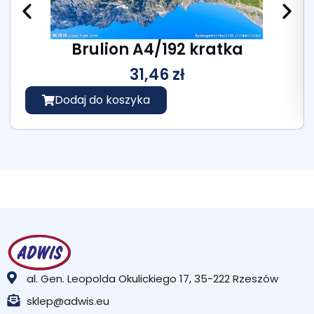
Brulion A4/192 kratka
31,46
zł
Dodaj do koszyka
al. Gen. Leopolda Okulickiego 17, 35-222 Rzeszów
sklep@adwis.eu