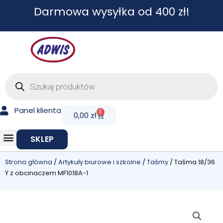
Przejdź
Darmowa wysyłka od 400 zł!
do
treści
Wyszukiwarka
produktów
Panel klienta
0
Cart
0,00
zł
SKLEP
Strona główna
/
Artykuły biurowe i szkolne
/
Taśmy
/ Taśma 18/36
Y z obcinaczem MF1018A-1