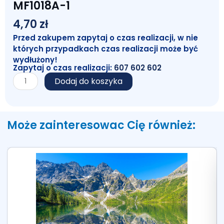
MF1018A-1
4,70
zł
Przed zakupem zapytaj o czas realizacji, w nie
których przypadkach czas realizacji może być
wydłużony!
Zapytaj o czas realizacji:
607 602 602
ilość
Dodaj do koszyka
Taśma
18/36
Y
z
Może zainteresowac Cię również:
obcinaczem
MF1018A-
1