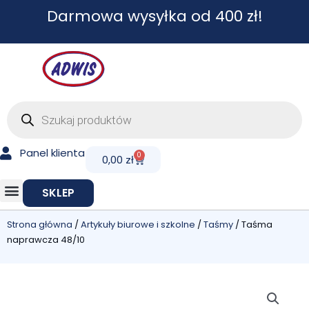
Przejdź
Darmowa wysyłka od 400 zł!
do
treści
Wyszukiwarka
produktów
Panel klienta
0
Cart
0,00
zł
SKLEP
Strona główna
/
Artykuły biurowe i szkolne
/
Taśmy
/ Taśma
naprawcza 48/10