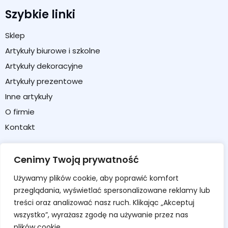
Szybkie linki
Sklep
Artykuły biurowe i szkolne
Artykuły dekoracyjne
Artykuły prezentowe
Inne artykuły
O firmie
Kontakt
Strefa klienta
Cenimy Twoją prywatność
Moje konto
Używamy plików cookie, aby poprawić komfort
Koszyk
przeglądania, wyświetlać spersonalizowane reklamy lub
Formularz zwrotu / reklamacji
treści oraz analizować nasz ruch. Klikając „Akceptuj
wszystko”, wyrażasz zgodę na używanie przez nas
Regulamin sklepu
plików cookie.