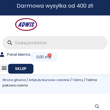
Przejdź
Darmowa wysyłka od 400 zł!
do
treści
Wyszukiwarka
produktów
Panel klienta
0
Cart
0,00
zł
SKLEP
Strona główna
/
Artykuły biurowe i szkolne
/
Taśmy
/ Taśma
pakowa czarna