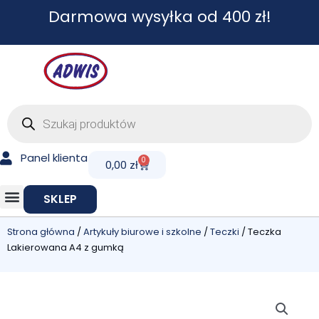
Przejdź
Darmowa wysyłka od 400 zł!
do
treści
Wyszukiwarka
produktów
Panel klienta
0
Cart
0,00
zł
SKLEP
Strona główna
/
Artykuły biurowe i szkolne
/
Teczki
/ Teczka
Lakierowana A4 z gumką