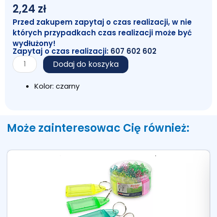
2,24
zł
Przed zakupem zapytaj o czas realizacji, w nie
których przypadkach czas realizacji może być
wydłużony!
Zapytaj o czas realizacji:
607 602 602
ilość
Dodaj do koszyka
Teczka
Lakierowana
Kolor: czarny
A4
z
gumką
Może zainteresowac Cię również: