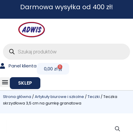
Przejdź
Darmowa wysyłka od 400 zł!
do
treści
Wyszukiwarka
produktów
Panel klienta
0
Cart
0,00
zł
SKLEP
Strona główna
/
Artykuły biurowe i szkolne
/
Teczki
/ Teczka
skrzydłowa 3,5 cm na gumkę granatowa