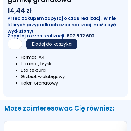
14,44
zł
Przed zakupem zapytaj o czas realizacji, w nie
których przypadkach czas realizacji może być
wydłużony!
Zapytaj o czas realizacji:
607 602 602
ilość
Dodaj do koszyka
Teczka
skrzydłowa
Format: A4
3,5
Laminat, błysk
cm
Lita tektura
na
Grzbiet wielobigowy
gumkę
Kolor: Granatowy
granatowa
Może zainteresowac Cię również: