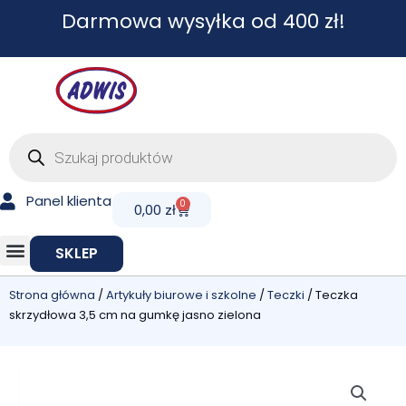
Przejdź
Darmowa wysyłka od 400 zł!
do
treści
Wyszukiwarka
produktów
Panel klienta
0
Cart
0,00
zł
SKLEP
Strona główna
/
Artykuły biurowe i szkolne
/
Teczki
/ Teczka
skrzydłowa 3,5 cm na gumkę jasno zielona