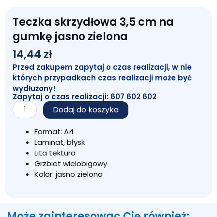
Teczka skrzydłowa 3,5 cm na
gumkę jasno zielona
14,44
zł
Przed zakupem zapytaj o czas realizacji, w nie
których przypadkach czas realizacji może być
wydłużony!
Zapytaj o czas realizacji:
607 602 602
ilość
Dodaj do koszyka
Teczka
skrzydłowa
Format: A4
3,5
Laminat, błysk
cm
Lita tektura
na
Grzbiet wielobigowy
gumkę
Kolor: jasno zielona
jasno
zielona
Może zainteresowac Cię również: